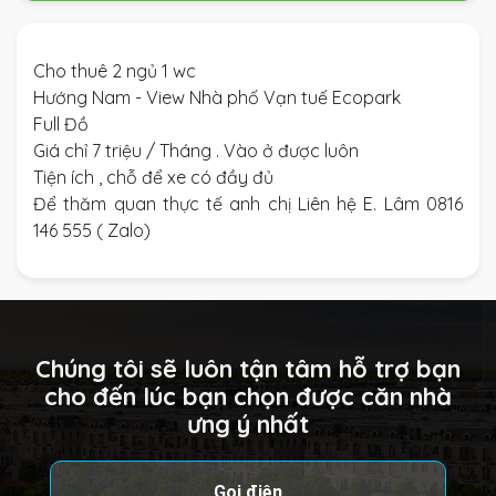
Cho thuê 2 ngủ 1 wc
Hướng Nam - View Nhà phố Vạn tuế Ecopark
Full Đồ
Giá chỉ 7 triệu / Tháng . Vào ở được luôn
Tiện ích , chỗ để xe có đầy đủ
Để thăm quan thực tế anh chị Liên hệ E. Lâm 0816
146 555 ( Zalo)
Chúng tôi sẽ luôn tận tâm hỗ trợ bạn
cho đến lúc bạn chọn được căn nhà
ưng ý nhất
Gọi điện