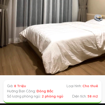
Giá:
8 Triệu
Loại hình:
Cho thuê
Hướng Ban Công:
Đông Bắc
Số lượng phòng ngủ:
2 phòng ngủ
Diện tích:
58 m2