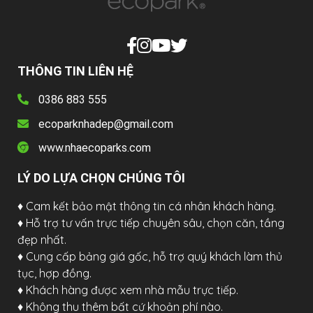
THÔNG TIN LIÊN HỆ
0386 883 555
ecoparknhadep@gmail.com
www.nhaecoparks.com
LÝ DO LỰA CHỌN CHÚNG TÔI
♦ Cam kết bảo mật thông tin cá nhân khách hàng.
♦ Hỗ trợ tư vấn trực tiếp chuyên sâu, chọn căn, tầng
đẹp nhất.
♦ Cung cấp bảng giá gốc, hỗ trợ quý khách làm thủ
tục, hợp đồng.
♦ Khách hàng được xem nhà mẫu trực tiếp.
♦ Không thu thêm bất cứ khoản phí nào.