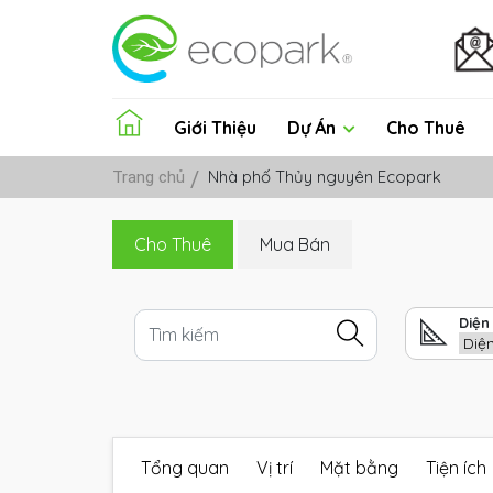
Giới Thiệu
Dự Án
Cho Thuê
Nhà phố Thủy nguyên Ecopark
Trang chủ
Cho Thuê
Mua Bán
Diện 
Tổng quan
Vị trí
Mặt bằng
Tiện ích