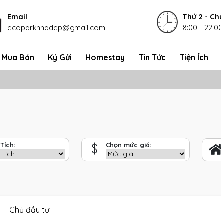
Email
Thứ 2 - Ch
ecoparknhadep@gmail.com
8:00 - 22:0
Mua Bán
Ký Gửi
Homestay
Tin Tức
Tiện Ích
Tích:
Chọn mức giá:
Chủ đầu tư