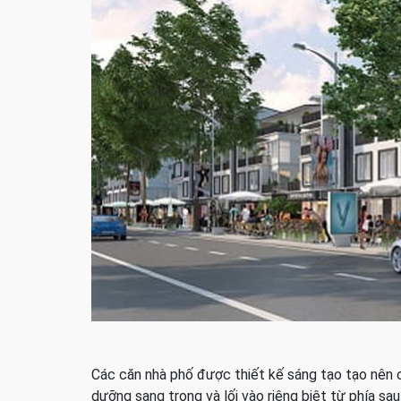
Các căn nhà phố được thiết kế sáng tạo tạo nên cá
dưỡng sang trọng và lối vào riêng biệt từ phía sau