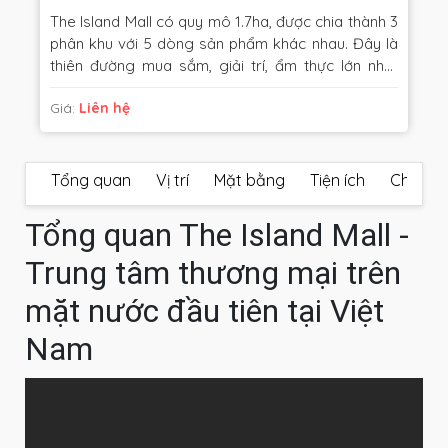
The Island Mall có quy mô 1.7ha, được chia thành 3
phân khu với 5 dòng sản phẩm khác nhau. Đây là
thiên đường mua sắm, giải trí, ẩm thực lớn nhất
miền Bắc, kết hợp hoàn hảo giữa những biểu
Giá:
Liên hệ
tượng hiện đại với sự lãng mạn, kín đáo, mộng mơ.
Đây cũng là dự án này hội tụ đầy đủ các yếu tố
sáng giá mà các nhà đầu tư luôn luôn muốn sở
hữu.
Tổng quan
Vị trí
Mặt bằng
Tiện ích
Chủ đầu
Tổng quan The Island Mall -
Trung tâm thương mại trên
mặt nước đầu tiên tại Việt
Nam